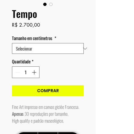
Tempo
Preço
R$ 2.700,00
Tamanho em centímetros
*
Quantidade
*
COMPRAR
Fine Art impresso em canvas giclée Francesa.
Apenas
30 reproduções por tamanho.
High quality e padrão museológico.