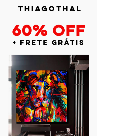
thiagothal
60% off
+ frete grátis