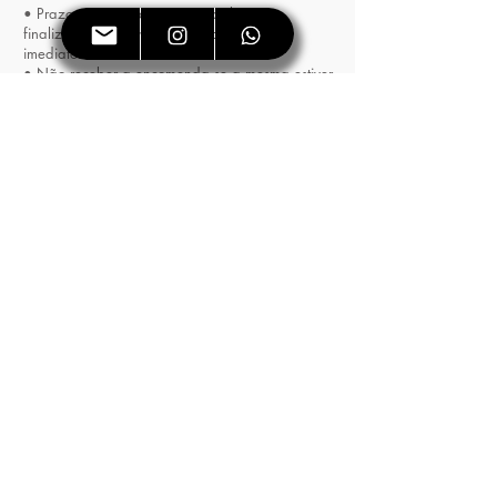
• Prazo para postagem no Brasil: após
finalizada a pintura da arte, o envio é de
imediato.
• Não receber a encomenda se a mesma estiver
aberta e/ou a obra estiver danificada.
• Data de entrega: Todas as obras desta
promoção serão produzidas seguindo a ordem
exata de compra de cada cliente.
CUIDADOS
Ao Receber:
• Abrir com carinho e cuidado o tubo com a sua
tela.
• Emoldurar a obra de arte conforme sua
preferência.
• Verificar a firmeza e sustentação no local onde
o quadro será colocado.
Com o Passar do Tempo:
• Limpar delicadamente com pano seco e
macio.
• Não usar abrasivos.